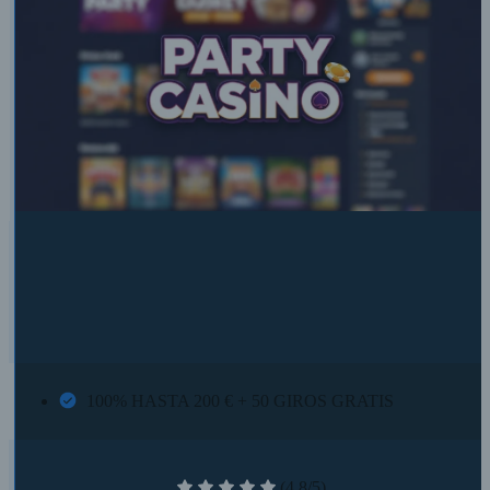
100% HASTA 200 € + 50 GIROS GRATIS
(4.8/5)