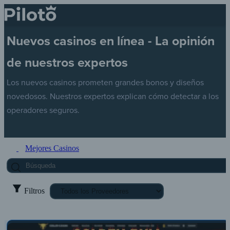
Nuevos casinos en línea - La opinión
de nuestros expertos
Los nuevos casinos prometen grandes bonos y diseños
novedosos. Nuestros expertos explican cómo detectar a los
operadores seguros.
>
Mejores Casinos
>
Nuevos Casinos
Filtros