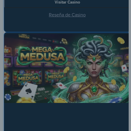
Visitar Casino
Reseña de Casino