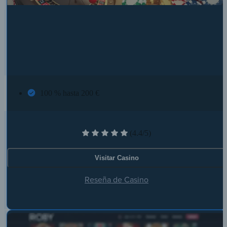
100 % hasta 200 €
(4.4/5)
Visitar Casino
Reseña de Casino