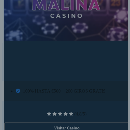
100% HASTA €500 + 200 GIROS GRATIS
(4.8/5)
Visitar Casino