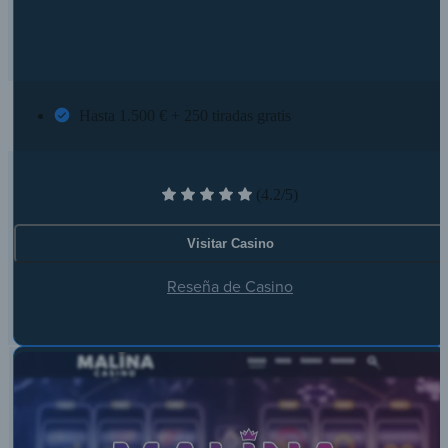
Hasta 1.500 € + 250 tiradas gratis
(4.2/5)
Visitar Casino
Reseña de Casino