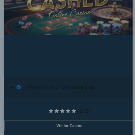
100% hasta 500 € + 200 tiradas gratis
(4.3/5)
Visitar Casino