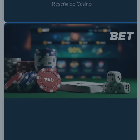
Reseña de Casino