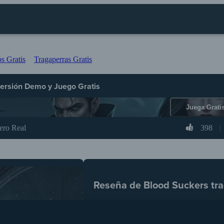
s Gratis
>
Tragaperras Gratis
>
Blood Suckers
ersión Demo y Juego Gratis
Juega Grati
ero Real
398
|
Reseña de Blood Suckers tr
Pocas tragaperras capturan la atmós
por sus inquietantes efectos visuales