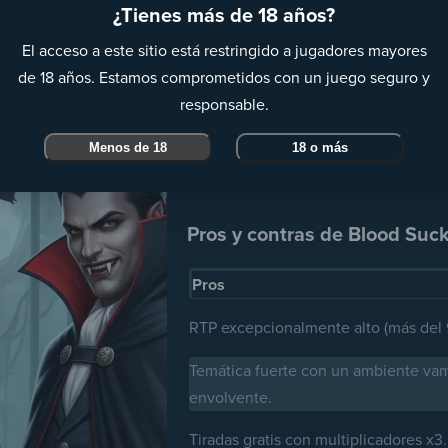
¿Tienes más de 18 años?
haber sido lanzado hace más de una d
tragaperras de temática oscura y de 
El acceso a este sitio está restringido a jugadores mayores
porque combina una narrativa envolv
de 18 años. Estamos comprometidos con un juego seguro y
En esta reseña, nuestros expertos e
responsable.
español: desde la temática y los símbol
Menos de 18
18 o más
estrategias que maximizan los benefi
experimentado, Blood Suckers demues
Pros y contras de Blood Suc
Pros
RTP excepcionalmente alto (más del 
Temática fuerte con un ambiente vam
envolvente.
Tiradas gratis con multiplicadores x3.