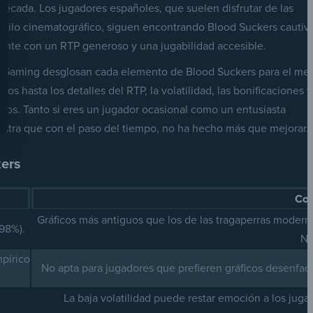
écada. Los jugadores españoles, que suelen disfrutar de las
estilo cinematográfico, siguen encontrando Blood Suckers cautiv
ente con un RTP generoso y una jugabilidad accesible.
n iGaming desglosan cada elemento de Blood Suckers para el me
os hasta los detalles del RTP, la volatilidad, las bonificaciones y
cios. Tanto si eres un jugador ocasional como un entusiasta
tra que con el paso del tiempo, no ha hecho más que mejorar.
kers
Con
Gráficos más antiguos que los de las tragaperras modern
98%).
Ne
pírico
No apta para jugadores que prefieren gráficos desenfad
La baja volatilidad puede restar emoción a los juga