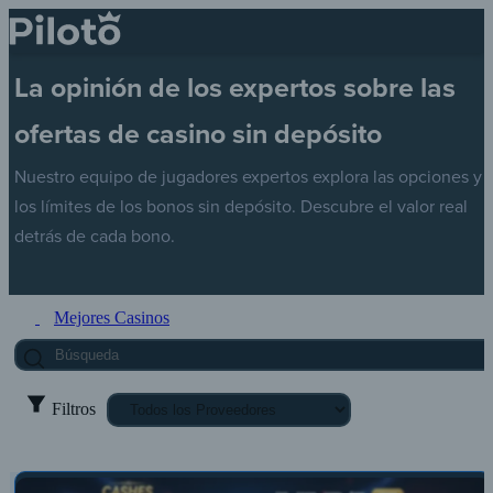
La opinión de los expertos sobre las
ofertas de casino sin depósito
Nuestro equipo de jugadores expertos explora las opciones y
los límites de los bonos sin depósito. Descubre el valor real
detrás de cada bono.
>
Mejores Casinos
>
Sin Depósito
Filtros