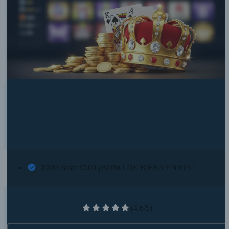
100% hasta €500 ¡BONO DE BIENVENIDA!
(4.6/5)