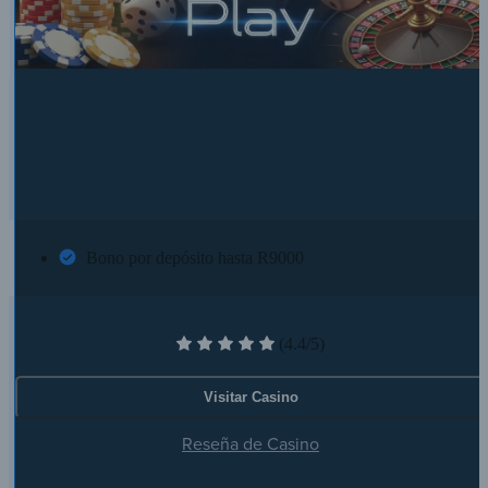
Bono por depósito hasta R9000
(4.4/5)
Visitar Casino
Reseña de Casino