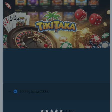
100 % hasta 200 €
(4.4/5)