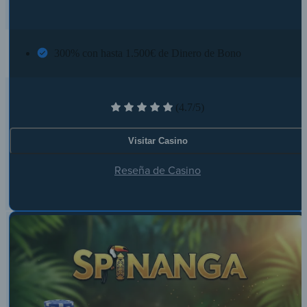
300% con hasta 1.500€ de Dinero de Bono
(4.7/5)
Visitar Casino
Reseña de Casino