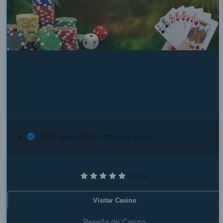
100% hasta €500 + 200 giros gratis
(4.5/5)
Visitar Casino
Reseña de Casino