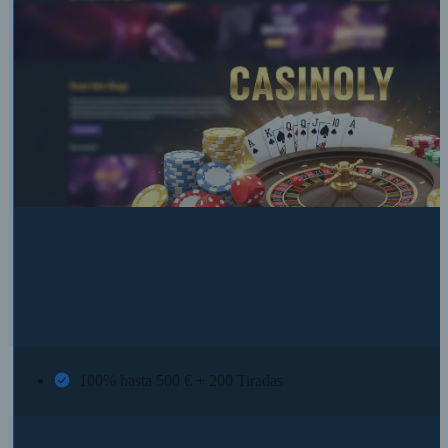
100% hasta 500 € + 200 Tiradas