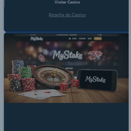
Visitar Casino
Reseña de Casino