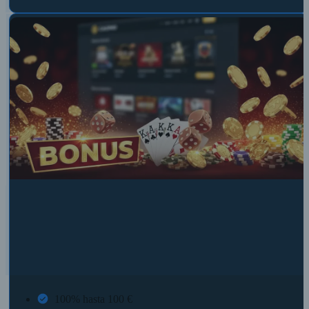
100% hasta 100 €