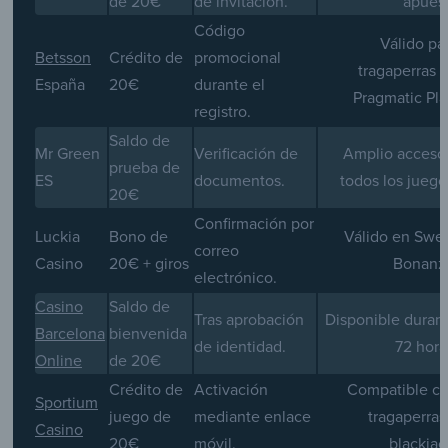
de 20€
de invitación.
apues
Código
Válido pa
Betsson
Crédito de
promocional
tragaperras 
España
20€
durante el
Pragmatic Pla
registro.
Saldo de
Mr Green
Verificación de
Amplio acceso
prueba de
ES
documentos.
todos los juego
20€
Confirmación por
Luckia
Bono de
Válido en Swe
correo
Casino
20€ + giros
Bonanz
electrónico.
Casino
Saldo de
Tras aprobación
Disponible duran
Barcelona
bienvenida
de identidad.
72 hora
Online
de 20€
Crédito de
Activación
Compatible c
Sportium
juego de
mediante enlace
tragaperras
Casino
20€
móvil.
blackjac