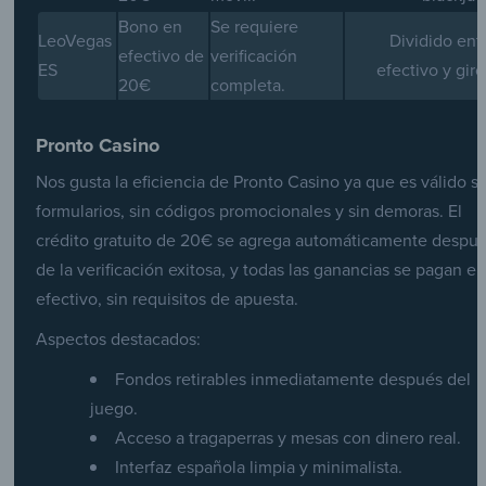
Bono en
Se requiere
LeoVegas
Dividido ent
efectivo de
verificación
ES
efectivo y giro
20€
completa.
Pronto Casino
Nos gusta la eficiencia de Pronto Casino ya que es válido si
formularios, sin códigos promocionales y sin demoras. El
crédito gratuito de 20€ se agrega automáticamente despu
de la verificación exitosa, y todas las ganancias se pagan en
efectivo, sin requisitos de apuesta.
Aspectos destacados:
Fondos retirables inmediatamente después del
juego.
Acceso a tragaperras y mesas con dinero real.
Interfaz española limpia y minimalista.