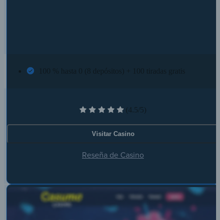
100 % hasta 0 (8 depósitos) + 100 tiradas gratis
(4.5/5)
Visitar Casino
Reseña de Casino