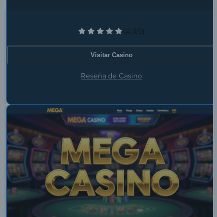
(4.3/5)
Visitar Casino
Reseña de Casino