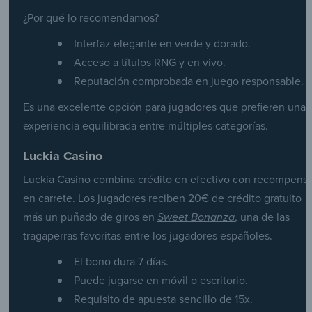
¿Por qué lo recomendamos?
Interfaz elegante en verde y dorado.
Acceso a títulos RNG y en vivo.
Reputación comprobada en juego responsable.
Es una excelente opción para jugadores que prefieren una
experiencia equilibrada entre múltiples categorías.
Luckia Casino
Luckia Casino combina crédito en efectivo con recompens
en carrete. Los jugadores reciben 20€ de crédito gratuito
más un puñado de giros en
Sweet Bonanza
, una de las
tragaperras favoritas entre los jugadores españoles.
El bono dura 7 días.
Puede jugarse en móvil o escritorio.
Requisito de apuesta sencillo de 15x.