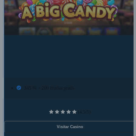
345 % + 200 tiradas gratis
(4.5/5)
Visitar Casino