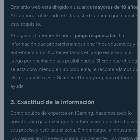
Este sitio web está dirigido a usuarios
mayores de 18 años
.
Al continuar utilizando el sitio, usted confirma que cumple
este requisito.
Abogamos firmemente por el
juego responsable
. La
información que proporcionamos tiene fines educativos y d
entretenimiento. No fomentamos el juego excesivo ni el
juego por encima de sus posibilidades. Si cree que el juego
se está convirtiendo en un problema, le recomendamos qu
visite Jugarbien.es o
GamblingTherapy.org
para obtener
ayuda.
3. Exactitud de la información
Como equipo de expertos en iGaming, hacemos todo lo
posible para garantizar que la información de este sitio web
sea precisa y esté actualizada. Sin embargo, la industria de
los casinos en línea evoluciona rápidamente. Las ofertas de