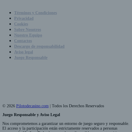
Enlaces
Términos y Condiciones
Privacidad
Cookies
Sobre Nosotros
Nuestro Equipo
Contactos
Descargo de responsabilidad
Aviso legal
Juego Responsable
© 2026
Pilotodecasino.com
| Todos los Derechos Reservados
Juego Responsable y Aviso Legal
Nos comprometemos a garantizar un entorno de juego seguro y responsable.
El acceso y la participación están estrictamente reservados a personas