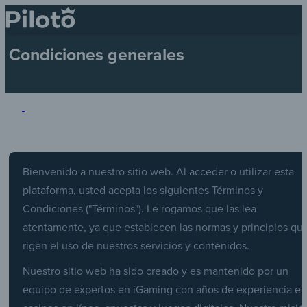
Condiciones generales
>
Términos y Condiciones
Bienvenido a nuestro sitio web. Al acceder o utilizar esta
plataforma, usted acepta los siguientes Términos y
Condiciones ("Términos"). Le rogamos que las lea
atentamente, ya que establecen las normas y principios qu
rigen el uso de nuestros servicios y contenidos.
Nuestro sitio web ha sido creado y es mantenido por un
equipo de expertos en iGaming con años de experiencia en