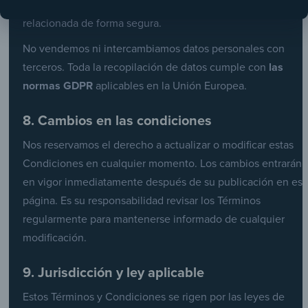
almacenar su dirección de correo electrónico e información
relacionada de forma segura.
No vendemos ni intercambiamos datos personales con
terceros. Toda la recopilación de datos cumple con
las
normas GDPR
aplicables en la Unión Europea.
8. Cambios en las condiciones
Nos reservamos el derecho a actualizar o modificar estas
Condiciones en cualquier momento. Los cambios entrarán
en vigor inmediatamente después de su publicación en est
página. Es su responsabilidad revisar los Términos
regularmente para mantenerse informado de cualquier
modificación.
9. Jurisdicción y ley aplicable
Estos Términos y Condiciones se rigen por las leyes de