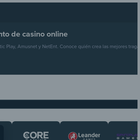
nto de casino online
ic Play, Amusnet y NetEnt. Conoce quién crea las mejores traga