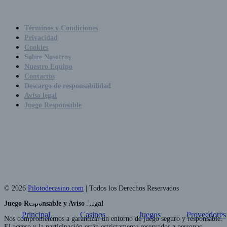
Enlaces
Términos y Condiciones
Privacidad
Cookies
Sobre Nosotros
Nuestro Equipo
Contactos
Descargo de responsabilidad
Aviso legal
Juego Responsable
© 2026
Pilotodecasino.com
| Todos los Derechos Reservados
Juego Responsable y Aviso Legal
Principal
Casinos
Juegos
Proveedores
Nos comprometemos a garantizar un entorno de juego seguro y responsable.
El acceso y la participación están estrictamente reservados a personas