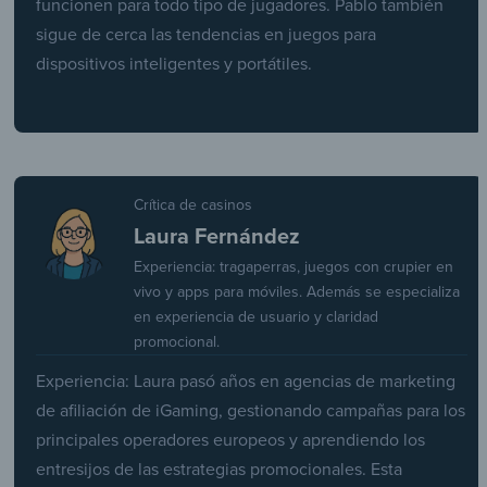
funcionen para todo tipo de jugadores. Pablo también
sigue de cerca las tendencias en juegos para
dispositivos inteligentes y portátiles.
Crítica de casinos
Laura Fernández
Experiencia: tragaperras, juegos con crupier en
vivo y apps para móviles. Además se especializa
en experiencia de usuario y claridad
promocional.
Experiencia: Laura pasó años en agencias de marketing
de afiliación de iGaming, gestionando campañas para los
principales operadores europeos y aprendiendo los
entresijos de las estrategias promocionales. Esta