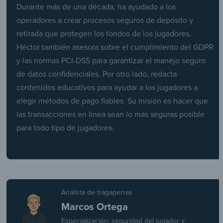
Durante más de una década, ha ayudado a los
operadores a crear procesos seguros de depósito y
retirada que protegen los fondos de los jugadores.
Héctor también asesora sobre el cumplimiento del GDPR
y las normas PCI-DSS para garantizar el manejo seguro
de datos confidenciales. Por otro lado, redacta
contenidos educativos para ayudar a los jugadores a
elegir métodos de pago fiables. Su misión es hacer que
las transacciones en línea sean lo más seguras posible
para todo tipo de jugadores.
Analista de tragaperras
Marcos Ortega
Especialización: seguridad del jugador y