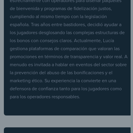
estrechamente con operadores para diseñar paquetes
de bienvenida y programas de fidelización justos,
cumpliendo al mismo tiempo con la legislación
española. Tras años entre bastidores, decidió ayudar a
los jugadores desglosando las complejas estructuras de
los bonos con consejos claros. Actualmente, Lucía
gestiona plataformas de comparación que valoran las
promociones en términos de transparencia y valor real. A
menudo es invitada a hablar en eventos del sector sobre
la prevención del abuso de las bonificaciones y el
marketing ético. Su experiencia la convierte en una
defensora de confianza tanto para los jugadores como
para los operadores responsables.