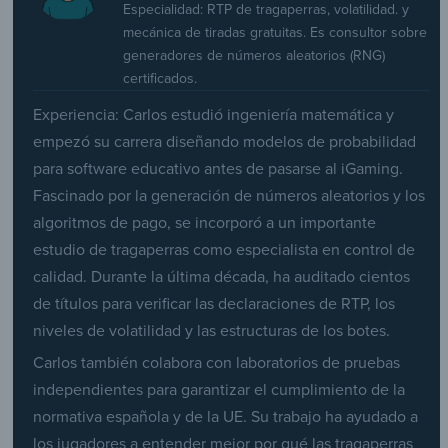
Especialidad: RTP de tragaperras, volatilidad. y
mecánica de tiradas gratuitas. Es consultor sobre
generadores de números aleatorios (RNG)
certificados.
Experiencia: Carlos estudió ingeniería matemática y
empezó su carrera diseñando modelos de probabilidad
para software educativo antes de pasarse al iGaming.
Fascinado por la generación de números aleatorios y los
algoritmos de pago, se incorporó a un importante
estudio de tragaperras como especialista en control de
calidad. Durante la última década, ha auditado cientos
de títulos para verificar las declaraciones de RTP, los
niveles de volatilidad y las estructuras de los botes.
Carlos también colabora con laboratorios de pruebas
independientes para garantizar el cumplimiento de la
normativa española y de la UE. Su trabajo ha ayudado a
los jugadores a entender mejor por qué las tragaperras