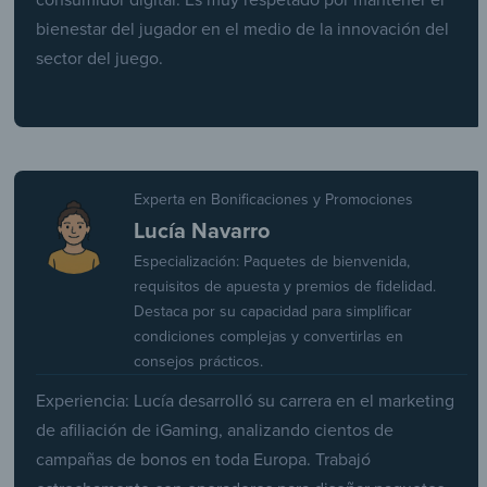
bienestar del jugador en el medio de la innovación del
sector del juego.
Experta en Bonificaciones y Promociones
Lucía Navarro
Especialización: Paquetes de bienvenida,
requisitos de apuesta y premios de fidelidad.
Destaca por su capacidad para simplificar
condiciones complejas y convertirlas en
consejos prácticos.
Experiencia: Lucía desarrolló su carrera en el marketing
de afiliación de iGaming, analizando cientos de
campañas de bonos en toda Europa. Trabajó