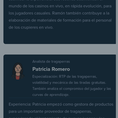
mundo de los casinos en vivo, en rápida evolución, para
los jugadores casuales. Ramón también contribuye a la
elaboración de materiales de formación para el personal
de los crupieres en vivo.
Analista de tragaperras
Patricia Romero
Especialización: RTP de las tragaperras,
volatilidad y mecánica de las tiradas gratuitas.
También analiza el compromiso del jugador y las
curvas de aprendizaje.
Experiencia: Patricia empezó como gestora de productos
para un importante proveedor de tragaperras,