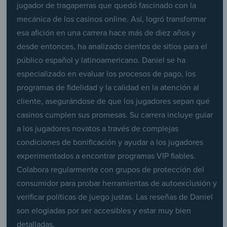
jugador de tragaperras que quedó fascinado con la
mecánica de los casinos online. Así, logró transformar
esa afición en una carrera hace más de diez años y
desde entonces, ha analizado cientos de sitios para el
público español y latinoamericano. Daniel se ha
especializado en evaluar los procesos de pago, los
programas de fidelidad y la calidad en la atención al
cliente, asegurándose de que los jugadores sepan qué
casinos cumplen sus promesas. Su carrera incluye guiar
a los jugadores novatos a través de complejas
condiciones de bonificación y ayudar a los jugadores
experimentados a encontrar programas VIP fiables.
Colabora regularmente con grupos de protección del
consumidor para probar herramientas de autoexclusión y
verificar políticas de juego justas. Las reseñas de Daniel
son elogiadas por ser accesibles y estar muy bien
detalladas.