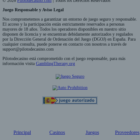
© 2026
Pilotodecasino.com
| Todos los Derechos Reservados
Juego Responsable y Aviso Legal
Nos comprometemos a garantizar un entorno de juego seguro y responsable.
El acceso y la participación están estrictamente reservados a personas
mayores de 18 años. Todos los operadores disponibles en nuestro sitio
disponen de licencia y se encuentran debidamente autorizados y regulados
por la Dirección General de Ordenación del Juego (DGOJ) en España. Para
cualquier consulta, puede ponerse en contacto con nosotros a través de
support@pilotodecasino.com
Pilotodecasino está comprometido con el juego responsable, para más
información visita
GamblingTherapy.org
Principal
Casinos
Juegos
Proveedores