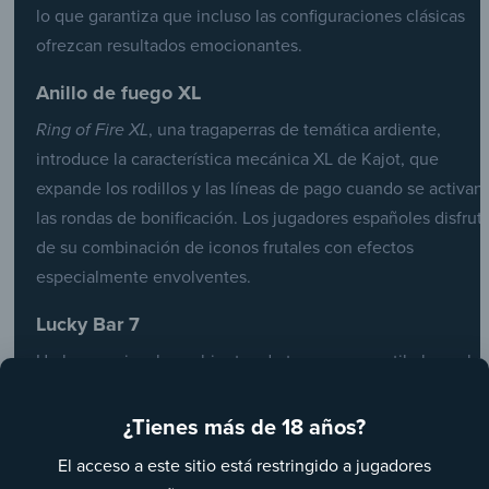
lo que garantiza que incluso las configuraciones clásicas
ofrezcan resultados emocionantes.
Anillo de fuego XL
Ring of Fire XL
, una tragaperras de temática ardiente,
introduce la característica mecánica XL de Kajot, que
expande los rodillos y las líneas de pago cuando se activan
las rondas de bonificación. Los jugadores españoles disfrut
de su combinación de iconos frutales con efectos
especialmente envolventes.
Lucky Bar 7
Un homenaje a los gabinetes de tragaperras estilo bar sobr
los que Kajot construyó su reputación,
Lucky Bar
7 present
cerezas, limones y sietes. La sencillez de este título lo hace
¿Tienes más de 18 años?
ideal para principiantes o jugadores ocasionales que busca
El acceso a este sitio está restringido a jugadores
sesiones de juego cortas.