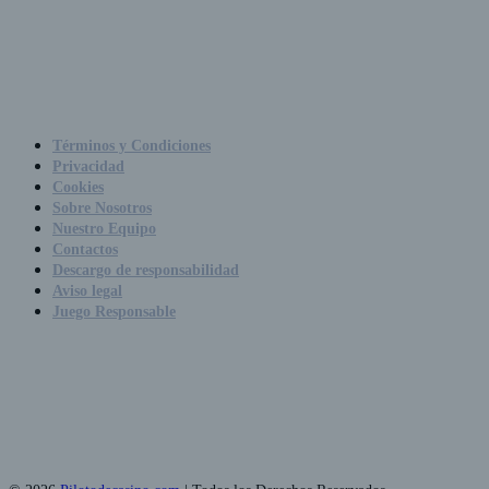
Enlaces
Términos y Condiciones
Privacidad
Cookies
Sobre Nosotros
Nuestro Equipo
Contactos
Descargo de responsabilidad
Aviso legal
Juego Responsable