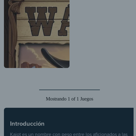
Wanted
Mostrando
1
of
1
Juegos
Introducción
Kajot es un nombre con peso entre los aficionados a las