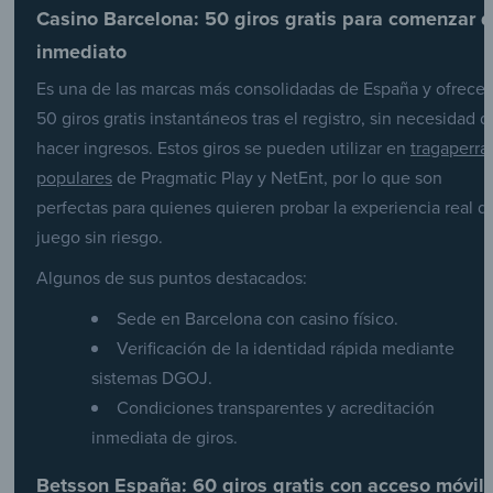
Casino Barcelona: 50 giros gratis para comenzar 
inmediato
Es una de las marcas más consolidadas de España y ofrece
50 giros gratis instantáneos tras el registro, sin necesidad d
hacer ingresos. Estos giros se pueden utilizar en
tragaperra
populares
de Pragmatic Play y NetEnt, por lo que son
perfectas para quienes quieren probar la experiencia real d
juego sin riesgo.
Algunos de sus puntos destacados:
Sede en Barcelona con casino físico.
Verificación de la identidad rápida mediante
sistemas DGOJ.
Condiciones transparentes y acreditación
inmediata de giros.
Betsson España: 60 giros gratis con acceso móvil