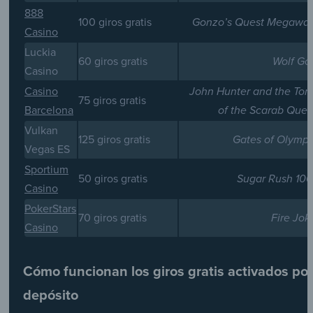
888
100 giros gratis
Gonzo’s Quest Megawa
Casino
Luckia
60 giros gratis
Wolf Go
Casino
Casino
John Hunter and the To
75 giros gratis
Barcelona
of the Scarab Que
Vulkan
125 giros gratis
Gates of Olymp
Vegas ES
Sportium
50 giros gratis
Sugar Rush 10
Casino
PokerStars
70 giros gratis
Fire Jok
Casino
Cómo funcionan los giros gratis activados por
depósito