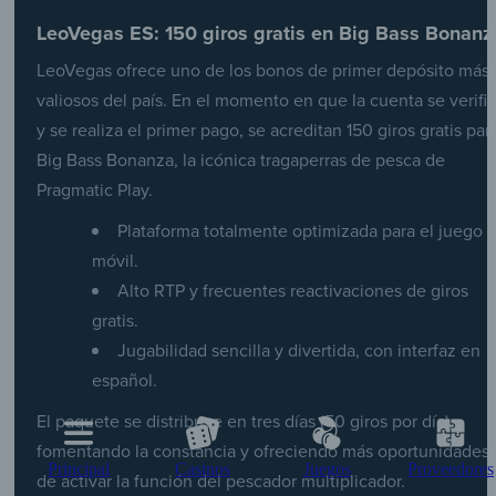
LeoVegas ES: 150 giros gratis en Big Bass Bonanz
LeoVegas ofrece uno de los bonos de primer depósito más
valiosos del país. En el momento en que la cuenta se verifi
y se realiza el primer pago, se acreditan 150 giros gratis par
Big Bass Bonanza, la icónica tragaperras de pesca de
Pragmatic Play.
Plataforma totalmente optimizada para el juego
móvil.
Alto RTP y frecuentes reactivaciones de giros
gratis.
Jugabilidad sencilla y divertida, con interfaz en
español.
El paquete se distribuye en tres días (50 giros por día),
fomentando la constancia y ofreciendo más oportunidades
Principal
Casinos
Juegos
Proveedores
de activar la función del pescador multiplicador.