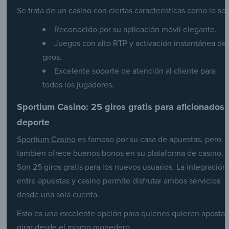
Se trata de un casino con ciertas características como lo so
Reconocido por su aplicación móvil elegante.
Juegos con alto RTP y activación instantánea de
giros.
Excelente soporte de atención al cliente para
todos los jugadores.
Sportium Casino: 25 giros gratis para aficionados 
deporte
Sportium Casino
es famoso por su casa de apuestas, pero
también ofrece buenos bonos en su plataforma de casino.
Son 25 giros gratis para los nuevos usuarios. La integración
entre apuestas y casino permite disfrutar ambos servicios
desde una sola cuenta.
Esto es una excelente opción para quienes quieren apostar
girar desde el mismo monedero.