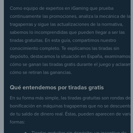
Como equipo de expertos en iGaming que prueba
continuamente las promociones, analiza la mecánica de las
tragaperras y sigue las actualizaciones de la normativa,
sabemos lo incomprendidas que pueden llegar a ser las
tiradas gratuitas. En esta guía, compartimos nuestro
conocimiento completo. Te explicamos las tiradas sin
depósito, destacamos la situación en España, examinamos
cómo se ganan las tiradas gratis durante el juego y aclaram
cómo se retiran las ganancias.
Qué entendemos por tiradas gratis
En su forma más simple, las tiradas gratuitas son rondas de
bonificación en máquinas tragaperras que no se descuenta
de tu saldo de dinero real. Éstas, pueden aparecen de varia
formas:
Tiradas gratuitas sin depósito: un incentivo de