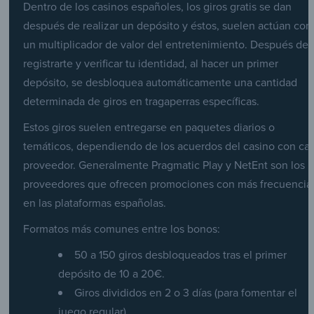
Dentro de los casinos españoles, los giros gratis se dan
después de realizar un depósito y éstos, suelen actúan co
un multiplicador de valor del entretenimiento. Después de
registrarte y verificar tu identidad, al hacer un primer
depósito, se desbloquea automáticamente una cantidad
determinada de giros en tragaperras específicas.
Estos giros suelen entregarse en paquetes diarios o
temáticos, dependiendo de los acuerdos del casino con ca
proveedor. Generalmente Pragmatic Play y NetEnt son los
proveedores que ofrecen promociones con más frecuencia
en las plataformas españolas.
Formatos más comunes entre los bonos:
50 a 150 giros desbloqueados tras el primer
depósito de 10 a 20€.
Giros divididos en 2 o 3 días (para fomentar el
juego regular).