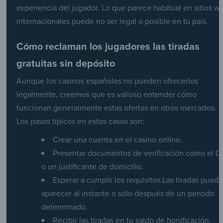
experiencia del jugador. Lo que parece habitual en sitios w
internacionales puede no ser legal o posible en tu país.
Cómo reclaman los jugadores las tiradas
gratuitas sin depósito
Aunque los casinos españoles no pueden ofrecerlos
legalmente, creemos que es valioso entender cómo
funcionan generalmente estas ofertas en otros mercados.
Los pasos típicos en estos casos son:
Crear una cuenta en el casino online.
Presentar documentos de verificación como el D
o un justificante de domicilio.
Esperar a cumplir los requisitos.Las tiradas pued
aparecer al instante o sólo después de un periodo
determinado.
Recibir las tiradas en tu saldo de bonificación.