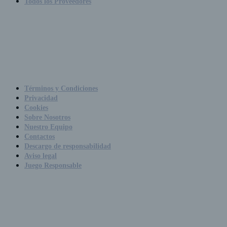
Todos los Proveedores
Enlaces
Términos y Condiciones
Privacidad
Cookies
Sobre Nosotros
Nuestro Equipo
Contactos
Descargo de responsabilidad
Aviso legal
Juego Responsable