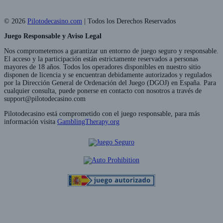
© 2026
Pilotodecasino.com
| Todos los Derechos Reservados
Juego Responsable y Aviso Legal
Nos comprometemos a garantizar un entorno de juego seguro y responsable.
El acceso y la participación están estrictamente reservados a personas
mayores de 18 años. Todos los operadores disponibles en nuestro sitio
disponen de licencia y se encuentran debidamente autorizados y regulados
por la Dirección General de Ordenación del Juego (DGOJ) en España. Para
cualquier consulta, puede ponerse en contacto con nosotros a través de
support@pilotodecasino.com
Pilotodecasino está comprometido con el juego responsable, para más
información visita
GamblingTherapy.org