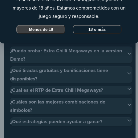
mayores de 18 años. Estamos comprometidos con un
juego seguro y responsable.
¿Cuál es el argumento de Extra Chilli Megaways?
Menos de 18
18 o más
¿Cómo es el diseño, los gráficos y el audio?
¿Puedo probar Extra Chilli Megaways en la versión
Demo?
¿Qué tiradas gratuitas y bonificaciones tiene
disponibles?
¿Cuál es el RTP de Extra Chilli Megaways?
¿Cuáles son las mejores combinaciones de
símbolos?
¿Qué estrategias pueden ayudar a ganar?