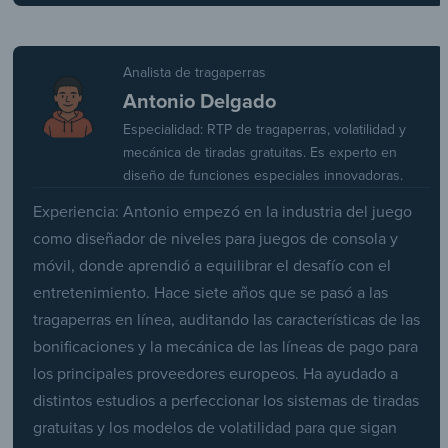
Analista de tragaperras
Antonio Delgado
Especialidad: RTP de tragaperras, volatilidad y
mecánica de tiradas gratuitas. Es experto en
diseño de funciones especiales innovadoras.
Experiencia: Antonio empezó en la industria del juego
como diseñador de niveles para juegos de consola y
móvil, donde aprendió a equilibrar el desafío con el
entretenimiento. Hace siete años que se pasó a las
tragaperras en línea, auditando las características de las
bonificaciones y la mecánica de las líneas de pago para
los principales proveedores europeos. Ha ayudado a
distintos estudios a perfeccionar los sistemas de tiradas
gratuitas y los modelos de volatilidad para que sigan