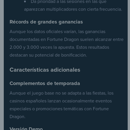
Da prioridad a las sesiones en las que
aparezcan multiplicadores con cierta frecuencia.
Récords de grandes ganancias
Aunque los datos oficiales varían, las ganancias
documentadas en Fortune Dragon suelen alcanzar entre
2.000 y 3.000 veces la apuesta. Estos resultados
destacan su potencial de bonificación.
Características adicionales
Complementos de temporada
Aunque el juego base no se adapta a las fiestas, los
casinos españoles lanzan ocasionalmente eventos
especiales o promociones temáticas con Fortune
Dragon.
Versión Demo