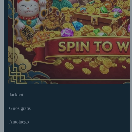
Jackpot
Giros gratis
Autojuego