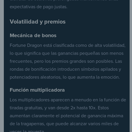
expectativas de pago justas.
Volatilidad y premios
Mecánica de bonos
Fortune Dragon está clasificada como de alta volatilidad,
lo que significa que las ganancias pequeñas son menos
frecuentes, pero los premios grandes son posibles. Las
rondas de bonificación introducen símbolos apilados y
potenciadores aleatorios, lo que aumenta la emoción.
Función multiplicadora
Los multiplicadores aparecen a menudo en la función de
tiradas gratuitas, y van desde 2x hasta 10x. Estos
aumentan claramente el potencial de ganancia máxima
de la tragaperras, que puede alcanzar varios miles de
veces la apuesta.