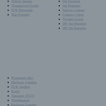
Nuevos Juegos
Sin Licencia
Tragaperras Gratis
Sin Depósito
RTP Mejorado
Nuevos Casinos
Más Popular
Casinos Cripto
Tiradas Gratis
10€ Sin Depósito
20€ Sin Depósito
Proveedores de Juegos
Pragmatic play
Hacksaw Gaming
ELK Studios
Kajot
Amusnet (EGT)
Worldmatch
Backseat Gaming