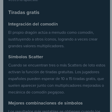
Tiradas gratis
Integración del comodín
El propio dragón actúa a menudo como comodín,
sustituyendo a otros íconos, logrando a veces crear
grandes valores multiplicadores.
Símbolos Scatter
Cuando se encuentran tres o más Scatters de loto estos
activan la función de tiradas gratuitas. Los jugadores
españoles pueden esperar de 10 a 15 tiradas gratis, que
suelen aparecer junto con multiplicadores mejorados o
mecánica de comodín pegajoso.
Mejores combinaciones de símbolos
Los resultados más rentables se obtienen cuando los