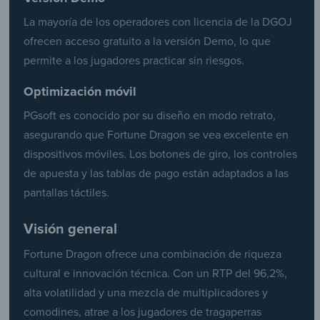
La mayoría de los operadores con licencia de la DGOJ
ofrecen acceso gratuito a la versión Demo, lo que
permite a los jugadores practicar sin riesgos.
Optimización móvil
PGsoft es conocido por su diseño en modo retrato,
asegurando que Fortune Dragon se vea excelente en
dispositivos móviles. Los botones de giro, los controles
de apuesta y las tablas de pago están adaptados a las
pantallas táctiles.
Visión general
Fortune Dragon ofrece una combinación de riqueza
cultural e innovación técnica. Con un RTP del 96,2%,
alta volatilidad y una mezcla de multiplicadores y
comodines, atrae a los jugadores de tragaperras