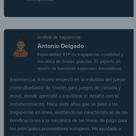
Analista de tragaperras
Antonio Delgado
Especialidad: RTP de tragaperras, volatilidad y
mecánica de tiradas gratuitas. Es experto en
diseño de funciones especiales innovadoras.
Experiencia: Antonio empezó en la industria del juego
como diseñador de niveles para juegos de consola y
móvil, donde aprendió a equilibrar el desafío con el
entretenimiento. Hace siete años que se pasó a las
tragaperras en línea, auditando las características de las
bonificaciones y la mecánica de las líneas de pago para
los principales proveedores europeos. Ha ayudado a