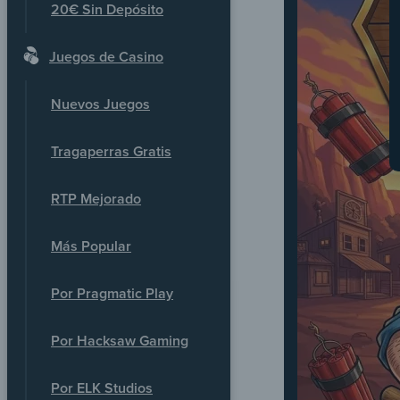
20€ Sin Depósito
Juegos de Casino
Nuevos Juegos
Tragaperras Gratis
RTP Mejorado
Más Popular
Por Pragmatic Play
Por Hacksaw Gaming
Por ELK Studios