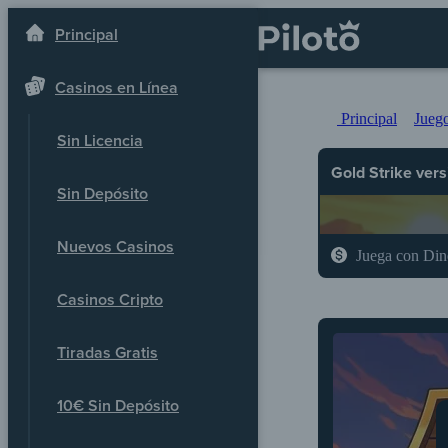
Principal
Casinos en Línea
Principal
>
Juego
Sin Licencia
Gold Strike ver
Sin Depósito
Nuevos Casinos
Juega con Din
Casinos Cripto
Tiradas Gratis
10€ Sin Depósito