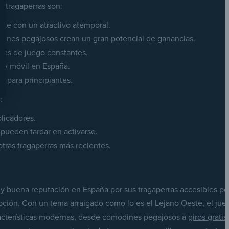
a tragaperras son:
este con un atractivo atemporal.
odines pegajosos crean un gran potencial de ganancias.
nes de juego constantes.
 y móvil en España.
e para principiantes.
:
plicadores.
 pueden tardar en activarse.
tras tragaperras más recientes.
 buena reputación en España por sus tragaperras accesibles pe
epción. Con un tema arraigado como lo es el Lejano Oeste, el jue
racterísticas modernas, desde comodines pegajosos a
giros gratis