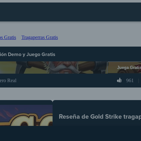
s Gratis
>
Tragaperras Gratis
>
Gold Strike
sión Demo y Juego Gratis
Juega Grati
ero Real
961
|
Reseña de Gold Strike traga
Pros y Contras