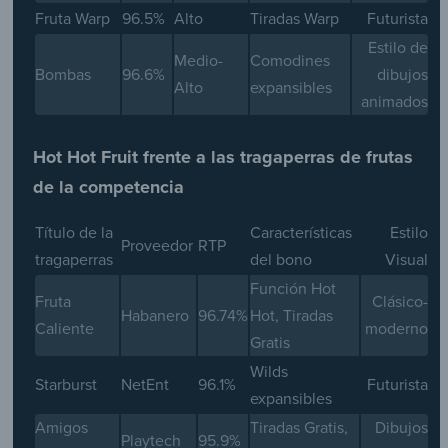
Fruta Warp
96.5%
Alto
Tiradas Warp
Futurista
Estilo de
Medio-
Comodines
Bombas
96.6%
dibujos
Alto
expansibles
animados
Hot Hot Fruit frente a las tragaperras de frutas
de la competencia
Título de la
Características
Estilo
Proveedor
RTP
tragaperras
del bono
Visual
Función Hot
Fruta
Clásico-
Habanero
96.74%
Hot, Tiradas
Caliente
moderno
Gratis
Wilds
Starburst
NetEnt
96.1%
Futurista
expansibles
Amigos
Tiradas Gratis,
Dibujos
Playtech
95.9%