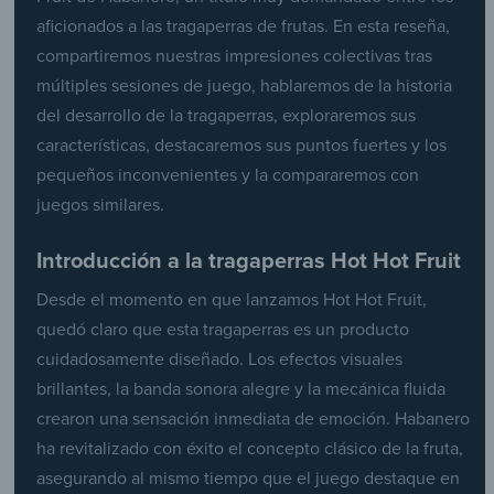
aficionados a las tragaperras de frutas. En esta reseña,
compartiremos nuestras impresiones colectivas tras
múltiples sesiones de juego, hablaremos de la historia
del desarrollo de la tragaperras, exploraremos sus
características, destacaremos sus puntos fuertes y los
pequeños inconvenientes y la compararemos con
juegos similares.
Introducción a la tragaperras Hot Hot Fruit
Desde el momento en que lanzamos Hot Hot Fruit,
quedó claro que esta tragaperras es un producto
cuidadosamente diseñado. Los efectos visuales
brillantes, la banda sonora alegre y la mecánica fluida
crearon una sensación inmediata de emoción. Habanero
ha revitalizado con éxito el concepto clásico de la fruta,
asegurando al mismo tiempo que el juego destaque en