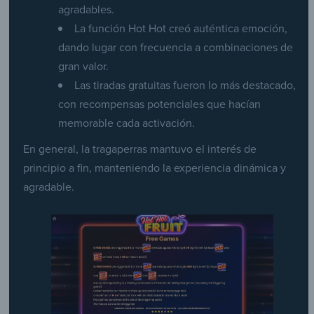
agradables.
La función Hot Hot creó auténtica emoción,
dando lugar con frecuencia a combinaciones de
gran valor.
Las tiradas gratuitas fueron lo más destacado,
con recompensas potenciales que hacían
memorable cada activación.
En general, la tragaperras mantuvo el interés de
principio a fin, manteniendo la experiencia dinámica y
agradable.