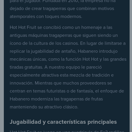
para el jugador. Fundada en 2010, la empresa no ha
dejado de crear tragaperras que combinan motivos
atemporales con toques modernos.
Hot Hot Fruit se concibió como un homenaje a las
antiguas máquinas tragaperras que siguen siendo un
ícono de la cultura de los casinos. En lugar de limitarse a
replicar la jugabilidad de antaño, Habanero introdujo
mecánicas únicas, como la función Hot Hot y las grandes
tiradas gratuitas. A nuestro equipo le pareció
especialmente atractiva esta mezcla de tradición e
innovación. Mientras que muchos proveedores se
centran en temas futuristas o de fantasía, el enfoque de
Habanero moderniza las tragaperras de frutas
manteniendo su atractivo clásico.
Jugabilidad y características principales
Hot Hot Fruit se juega en una cuadrícula de 5x3 rodillos