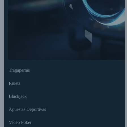
Tragaperras
Ruleta
Blackjack
Apuestas Deportivas
Vídeo Póker