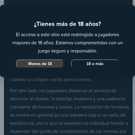
Análisis de las opiniones de los usuarios
Los comentarios de la comunidad son una mezcla entre
¿Tienes más de 18 años?
buenos y malos. Los positivos hablan sobre la variada
El acceso a este sitio está restringido a jugadores
cartera de juego y la facilidad de uso del sitio. En cuanto
mayores de 18 años. Estamos comprometidos con un
a los aspectos negativos más comunes hacen referencia
juego seguro y responsable.
a las retiradas pendientes hasta que se aclare el KYC,
malentendidos en torno a las apuestas matemáticas y la
Menos de 18
18 o más
contribución al juego así como retrasos ocasionales
cuando se solapan varias promociones.
Por otro lado, los jugadores destacan el servicio de
atención al cliente, la interfaz moderna y una cadencia
constante de torneos y bonos. La reputación de la marca
es neutra en general (ni una bandera roja ni un sello de
excelencia), por lo que la experiencia individual tiende a
depender del grado de cumplimiento de las normas por