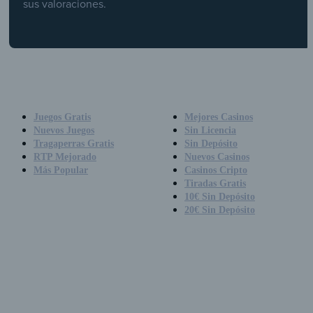
sus valoraciones.
Juegos de Casino
Casinos en Línea
Juegos Gratis
Mejores Casinos
Nuevos Juegos
Sin Licencia
Tragaperras Gratis
Sin Depósito
RTP Mejorado
Nuevos Casinos
Más Popular
Casinos Cripto
Tiradas Gratis
10€ Sin Depósito
20€ Sin Depósito