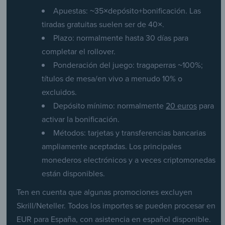
Apuestas: ~35×depósito+bonificación. Las
tiradas gratuitas suelen ser de 40×.
Plazo: normalmente hasta 30 días para
completar el rollover.
Ponderación del juego: tragaperras ~100%;
títulos de mesa/en vivo a menudo 10% o
excluidos.
Depósito mínimo: normalmente
20 euros
para
activar la bonificación.
Métodos: tarjetas y transferencias bancarias
ampliamente aceptadas. Los principales
monederos electrónicos y a veces criptomonedas
están disponibles.
Ten en cuenta que algunas promociones excluyen
Skrill/Neteller. Todos los importes se pueden procesar en
EUR para España, con asistencia en español disponible.