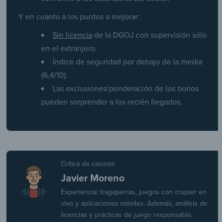
Y en cuanto a los puntos a mejorar:
Sin licencia
de la DGOJ con supervisión sólo
en el extranjero.
Índice de seguridad por debajo de la media
(6,4/10).
Las exclusiones/ponderación de los bonos
pueden sorprender a los recién llegados.
Crítica de casinos
Javier Moreno
Experiencia: tragaperras, juegos con crupier en
vivo y aplicaciones móviles. Además, análisis de
licencias y prácticas de juego responsable.