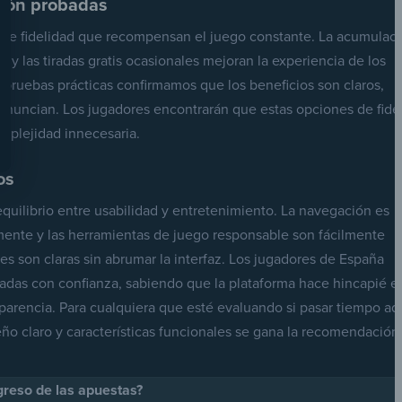
ción probadas
y de fidelidad que recompensan el juego constante. La acumulac
 y las tiradas gratis ocasionales mejoran la experiencia de los
 pruebas prácticas confirmamos que los beneficios son claros,
 anuncian. Los jugadores encontrarán que estas opciones de fide
mplejidad innecesaria.
os
quilibrio entre usabilidad y entretenimiento. La navegación es
amente y las herramientas de juego responsable son fácilmente
es son claras sin abrumar la interfaz. Los jugadores de España
adas con confianza, sabiendo que la plataforma hace hincapié en
nsparencia. Para cualquiera que esté evaluando si pasar tiempo aqu
eño claro y características funcionales se gana la recomendación
greso de las apuestas?