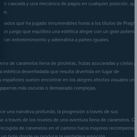
s en cascada y una mecánica de pagos en cualquier posición, qu
ras.
onados que ha jugado innumerables horas a los títulos de Pragm
un juego que equilibra una estética alegre con un gran potenci
scan entretenimiento y adrenalina a partes iguales.
ierra de caramelos llena de piruletas, frutas azucaradas y cielos p
a estética desenfadada que resulta divertida en lugar de
 españoles suelen encontrar en los alegres efectos visuales un
agaperras más oscuras o demasiado complejas.
 una narrativa profunda, la progresión a través de sus
se a través de los niveles de una aventura llena de caramelos. C
 recogida de caramelos en el camino hacia mayores recompensas,
mo un bote donde se produce la verdadera emoción.