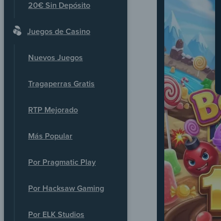
20€ Sin Depósito
Juegos de Casino
Nuevos Juegos
Tragaperras Gratis
RTP Mejorado
Más Popular
Por Pragmatic Play
Por Hacksaw Gaming
Por ELK Studios