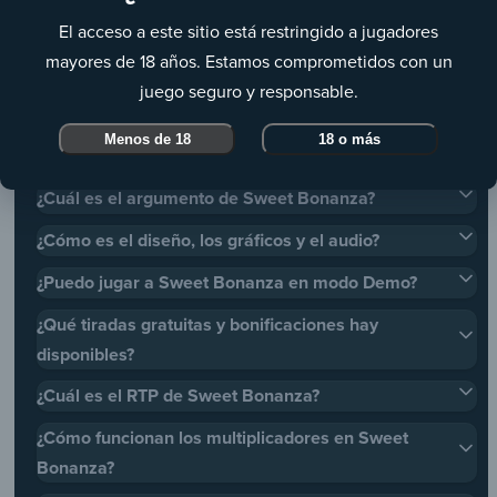
El acceso a este sitio está restringido a jugadores
mayores de 18 años. Estamos comprometidos con un
juego seguro y responsable.
Menos de 18
18 o más
¿Cuál es el argumento de Sweet Bonanza?
¿Cómo es el diseño, los gráficos y el audio?
¿Puedo jugar a Sweet Bonanza en modo Demo?
¿Qué tiradas gratuitas y bonificaciones hay
disponibles?
¿Cuál es el RTP de Sweet Bonanza?
¿Cómo funcionan los multiplicadores en Sweet
Bonanza?