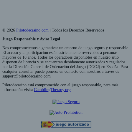
© 2026
Pilotodecasino.com
| Todos los Derechos Reservados
Juego Responsable y Aviso Legal
Nos comprometemos a garantizar un entorno de juego seguro y responsable.
El acceso y la participación están estrictamente reservados a personas
mayores de 18 años. Todos los operadores disponibles en nuestro sitio
disponen de licencia y se encuentran debidamente autorizados y regulados
por la Dirección General de Ordenación del Juego (DGOJ) en España. Para
cualquier consulta, puede ponerse en contacto con nosotros a través de
support@pilotodecasino.com
Pilotodecasino está comprometido con el juego responsable, para más
información visita
GamblingTherapy.org