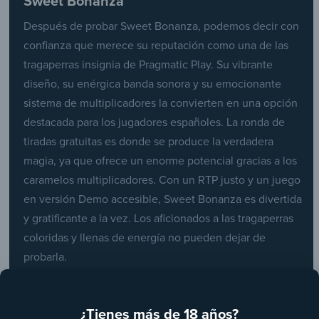
Sweet Bonanza
Después de probar Sweet Bonanza, podemos decir con
confianza que merece su reputación como una de las
tragaperras insignia de Pragmatic Play. Su vibrante
diseño, su enérgica banda sonora y su emocionante
sistema de multiplicadores la convierten en una opción
destacada para los jugadores españoles. La ronda de
tiradas gratuitas es donde se produce la verdadera
magia, ya que ofrece un enorme potencial gracias a los
caramelos multiplicadores. Con un RTP justo y un juego
en versión Demo accesible, Sweet Bonanza es divertida
y gratificante a la vez. Los aficionados a las tragaperras
coloridas y llenas de energía no pueden dejar de
probarla.
¿Tienes más de 18 años?