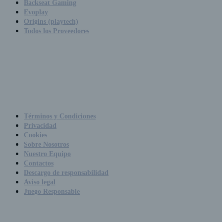
Backseat Gaming
Evoplay
Origins (playtech)
Todos los Proveedores
Enlaces
Términos y Condiciones
Privacidad
Cookies
Sobre Nosotros
Nuestro Equipo
Contactos
Descargo de responsabilidad
Aviso legal
Juego Responsable