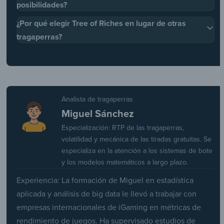
posibilidades?
¿Por qué elegir Tree of Riches en lugar de otras
tragaperras?
Analista de tragaperras
Miguel Sánchez
Especialización: RTP de las tragaperras,
volatilidad y mecánica de las tiradas gratuitas. Se
especializa en la atención a los sistemas de bote
y los modelos matemáticos a largo plazo.
Experiencia: La formación de Miguel en estadística
aplicada y análisis de big data le llevó a trabajar con
empresas internacionales de iGaming en métricas de
rendimiento de juegos. Ha supervisado estudios de