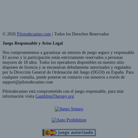
© 2026
Pilotodecasino.com
| Todos los Derechos Reservados
Juego Responsable y Aviso Legal
Nos comprometemos a garantizar un entorno de juego seguro y responsable.
El acceso y la participación están estrictamente reservados a personas
mayores de 18 años. Todos los operadores disponibles en nuestro sitio
disponen de licencia y se encuentran debidamente autorizados y regulados
por la Dirección General de Ordenación del Juego (DGOJ) en España. Para
cualquier consulta, puede ponerse en contacto con nosotros a través de
support@pilotodecasino.com
Pilotodecasino está comprometido con el juego responsable, para más
información visita
GamblingTherapy.org