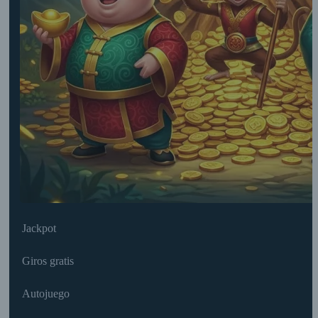
Jackpot
Giros gratis
Autojuego