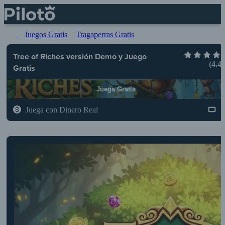
>
Juegos Gratis
>
Tragaperras Gratis
>
Tree of Riches
Tree of Riches versión Demo y Juego
(4.4/
Gratis
Juega Gratis
Juega con Dinero Real