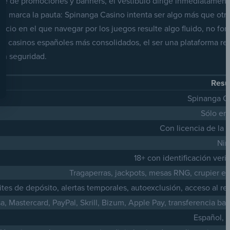
ble de promociones y banners, el vestíbulo dirige inmediatament
ión marca la pauta: Spinanga Casino intenta ser algo más que otr
pacio en el que navegar por los juegos resulte algo fluido, no for
os casinos españoles más consolidados, el ser una plataforma re
en seguridad.
Res
Spinanga C
Sólo en 
Con licencia de la
Ni
18+ con identificación veri
Tragaperras, jackpots, mesas RNG, crupier en
ites de depósito, alertas temporales, autoexclusión, acceso al re
a, Mastercard, PayPal, Skrill, Bizum, Apple Pay, transferencia ba
Español, I