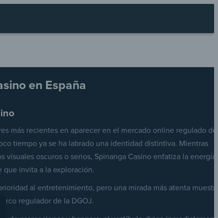
asino en España
sino
es más recientes en aparecer en el mercado online regulado de
co tiempo ya se ha labrado una identidad distintiva. Mientras
 visuales oscuros o serios, Spinanga Casino enfatiza la energía 
 que invita a la exploración.
 prioridad al entretenimiento, pero una mirada más atenta muestr
 marco regulador de la DGOJ.